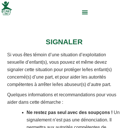
Aller
au
contenu
QUI SOMMES-NOUS ?
QUE FAISONS-NOUS ?
NOUS SOUTENIR
SIGNALER
Si vous êtes témoin d’une situation d’exploitation
sexuelle d’enfant(s), vous pouvez et même devez
signaler cette situation pour protéger le/les enfant(s)
concerné(s) d’une part, et pour aider les autorités
compétentes à arrêter le/les abuseur(s) d’autre part.
Quelques informations et recommandations pour vous
aider dans cette démarche :
Ne restez pas seul avec des soupçons !
Un
signalement n’est pas une dénonciation. Il
permettra aux autorités compétentes de